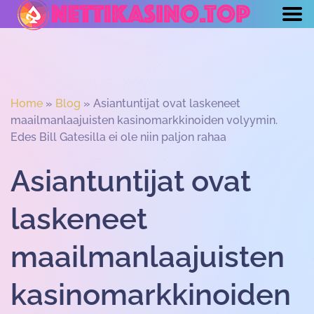
Skip
Home
»
Blog
»
Asiantuntijat ovat laskeneet
to
maailmanlaajuisten kasinomarkkinoiden volyymin.
content
Edes Bill Gatesilla ei ole niin paljon rahaa
Asiantuntijat ovat
laskeneet
maailmanlaajuisten
kasinomarkkinoiden