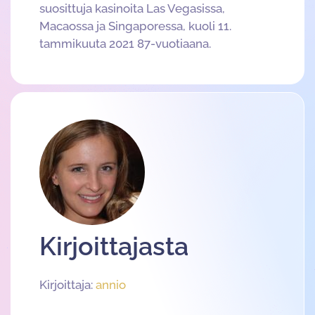
suosittuja kasinoita Las Vegasissa,
Macaossa ja Singaporessa, kuoli 11.
tammikuuta 2021 87-vuotiaana.
Kirjoittajasta
Kirjoittaja:
annio