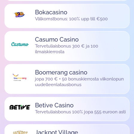
Bokacasino
Välkomstbonus: 100% upp till €500
Casumo Casino
Tervetuliaisbonus 300 € ja 100
ilmaiskierrosta
Boomerang casino
jopa 700 € + 50 bonuskierrosta viikonlopun
uudelleenlatausbonus
Betive Casino
Tervetuliaisbonus 100% jopa 555 euroon asti
Jackpot Village