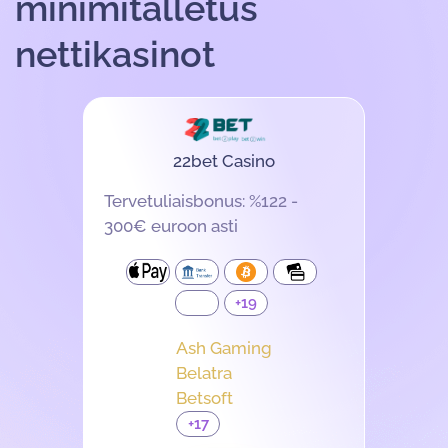
minimitalletus
nettikasinot
22bet Casino
Tervetuliaisbonus: %122 -
300€ euroon asti
+19
Ash Gaming
Belatra
Betsoft
+17