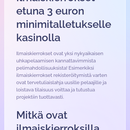
etuna 3 euron
minimitalletukselle
kasinolla
Ilmaiskierrokset ovat yksi nykyaikaisen
uhkapelaamisen kannattavimmista
pelimahdollisuuksista! Esimerkiksi
ilmaiskierrokset rekisteröitymistä varten
ovat tervetuliaislahja uusille pelaajille ja
loistava tilaisuus voittaa ja tutustua
projektiin tuottavasti.
Mitkä ovat
ilmaiskierroksilla