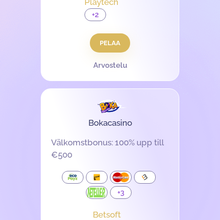
Playtech
+2
PELAA
Arvostelu
Bokacasino
Välkomstbonus: 100% upp till
€500
+3
Betsoft