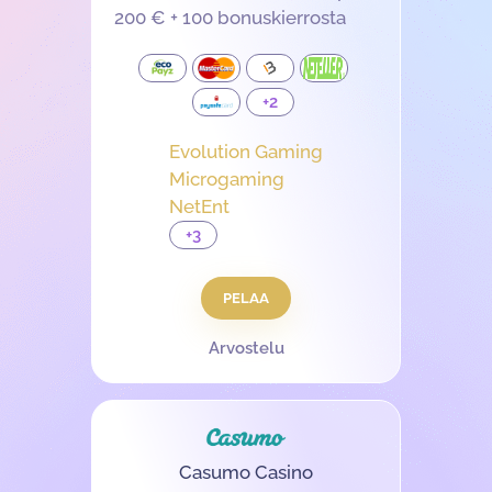
200 € + 100 bonuskierrosta
+2
Evolution Gaming
Microgaming
NetEnt
+3
PELAA
Arvostelu
Casumo Casino