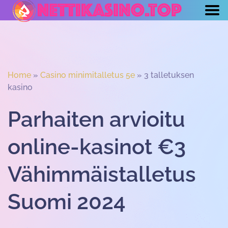
Skip
Home
»
Casino minimitalletus 5e
»
3 talletuksen
to
kasino
content
Parhaiten arvioitu
online-kasinot €3
Vähimmäistalletus
Suomi 2024