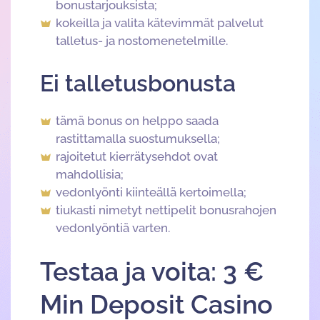
bonustarjouksista;
kokeilla ja valita kätevimmät palvelut
talletus- ja nostomenetelmille.
Ei talletusbonusta
tämä bonus on helppo saada
rastittamalla suostumuksella;
rajoitetut kierrätysehdot ovat
mahdollisia;
vedonlyönti kiinteällä kertoimella;
tiukasti nimetyt nettipelit bonusrahojen
vedonlyöntiä varten.
Testaa ja voita: 3 €
Min Deposit Casino