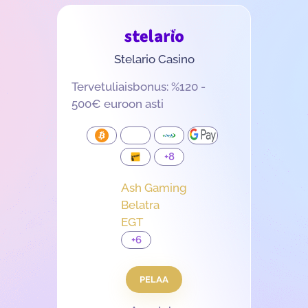
Stelario Casino
Tervetuliaisbonus: %120 -
500€ euroon asti
+8
Ash Gaming
Belatra
EGT
+6
PELAA