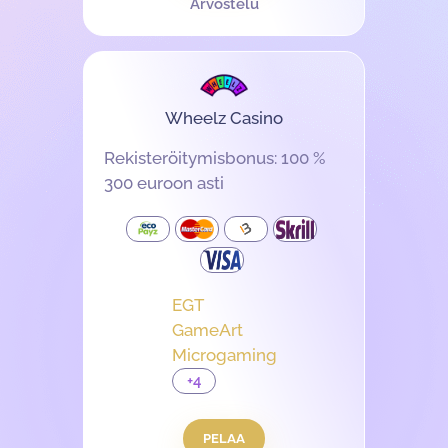
Arvostelu
Wheelz Casino
Rekisteröitymisbonus: 100 %
300 euroon asti
EGT
GameArt
Microgaming
+4
PELAA