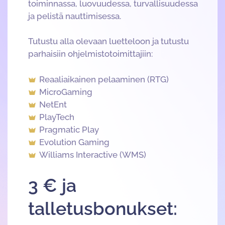
toiminnassa, luovuudessa, turvallisuudessa
ja pelistä nauttimisessa.
Tutustu alla olevaan luetteloon ja tutustu
parhaisiin ohjelmistotoimittajiin:
Reaaliaikainen pelaaminen (RTG)
MicroGaming
NetEnt
PlayTech
Pragmatic Play
Evolution Gaming
Williams Interactive (WMS)
3 € ja
talletusbonukset: