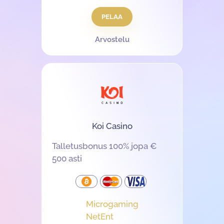
PELAA
Arvostelu
Koi Casino
Talletusbonus 100% jopa €
500 asti
Microgaming
NetEnt