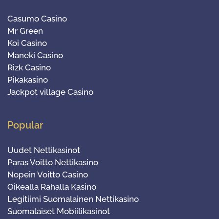
Casumo Casino
Mr Green
Koi Casino
Maneki Casino
Rizk Casino
Pikakasino
Jackpot village Casino
Popular
Uudet Nettikasinot
Paras Voitto Nettikasino
Nopein Voitto Casino
Oikealla Rahalla Kasino
Legitiimi Suomalainen Nettikasino
Suomalaiset Mobiilikasinot