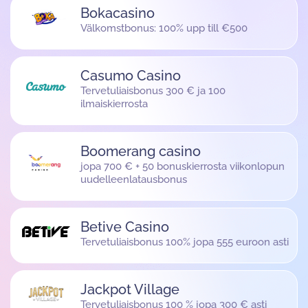
Bokacasino
Välkomstbonus: 100% upp till €500
Casumo Casino
Tervetuliaisbonus 300 € ja 100
ilmaiskierrosta
Boomerang casino
jopa 700 € + 50 bonuskierrosta viikonlopun
uudelleenlatausbonus
Betive Casino
Tervetuliaisbonus 100% jopa 555 euroon asti
Jackpot Village
Tervetuliaisbonus 100 % jopa 300 € asti