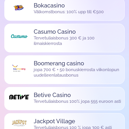
Bokacasino
Välkomstbonus: 100% upp till €500
Casumo Casino
Tervetuliaisbonus 300 € ja 100
ilmaiskierrosta
Boomerang casino
jopa 700 € + 50 bonuskierrosta viikonlopun
uudelleenlatausbonus
Betive Casino
Tervetuliaisbonus 100% jopa 555 euroon asti
Jackpot Village
Tervetuliaisbonus 100 % jopa 300 € asti