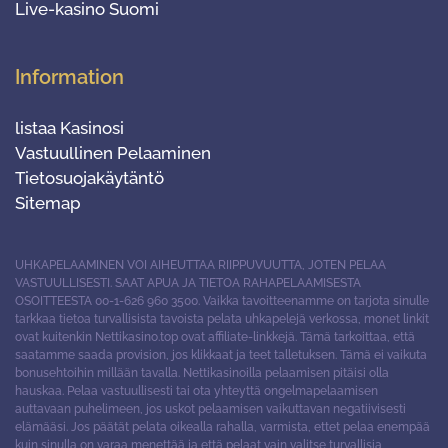
Live-kasino Suomi
Information
listaa Kasinosi
Vastuullinen Pelaaminen
Tietosuojakäytäntö
Sitemap
UHKAPELAAMINEN VOI AIHEUTTAA RIIPPUVUUTTA, JOTEN PELAA
VASTUULLISESTI. SAAT APUA JA TIETOA RAHAPELAAMISESTA
OSOITTEESTA 00-1-626 960 3500. Vaikka tavoitteenamme on tarjota sinulle
tarkkaa tietoa turvallisista tavoista pelata uhkapelejä verkossa, monet linkit
ovat kuitenkin Nettikasino.top ovat affiliate-linkkejä. Tämä tarkoittaa, että
saatamme saada provision, jos klikkaat ja teet talletuksen. Tämä ei vaikuta
bonusehtoihin millään tavalla. Nettikasinoilla pelaamisen pitäisi olla
hauskaa. Pelaa vastuullisesti tai ota yhteyttä ongelmapelaamisen
auttavaan puhelimeen, jos uskot pelaamisen vaikuttavan negatiivisesti
elämääsi. Jos päätät pelata oikealla rahalla, varmista, ettet pelaa enempää
kuin sinulla on varaa menettää ja että pelaat vain valitse turvallisia