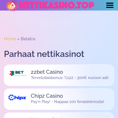
Skip
Home
»
Belatra
to
content
Parhaat nettikasinot
22bet Casino
Tervetuliaisbonus: %122 - 300€ euroon asti
Chipz Casino
Pay'n Play! - Nappaa 100 Ilmaiskierrosta!