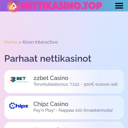
Skip
Home
»
Kiron Interactive
to
content
Parhaat nettikasinot
22bet Casino
Tervetuliaisbonus: %122 - 300€ euroon asti
Chipz Casino
Pay'n Play! - Nappaa 100 Ilmaiskierrosta!