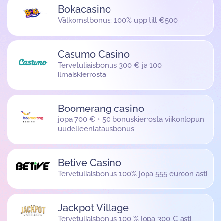
Bokacasino
Välkomstbonus: 100% upp till €500
Casumo Casino
Tervetuliaisbonus 300 € ja 100
ilmaiskierrosta
Boomerang casino
jopa 700 € + 50 bonuskierrosta viikonlopun
uudelleenlatausbonus
Betive Casino
Tervetuliaisbonus 100% jopa 555 euroon asti
Jackpot Village
Tervetuliaisbonus 100 % jopa 300 € asti