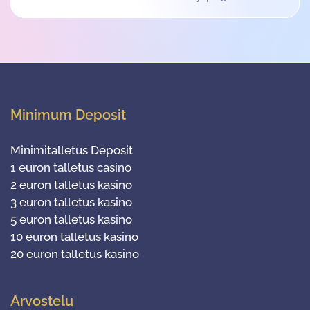
Minimum Deposit
Minimitalletus Deposit
1 euron talletus casino
2 euron talletus kasino
3 euron talletus kasino
5 euron talletus kasino
10 euron talletus kasino
20 euron talletus kasino
Arvostelu