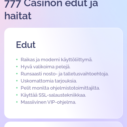
777 Casinon edut ja
haitat
Edut
Raikas ja moderni käyttöliittymä.
Hyvä valikoima pelejä.
Runsaasti nosto- ja talletusvaihtoehtoja.
Uskomattomia tarjouksia.
Pelit monilta ohjelmistotoimittajilta.
Käyttää SSL-salaustekniikkaa.
Massiivinen VIP-ohjelma.