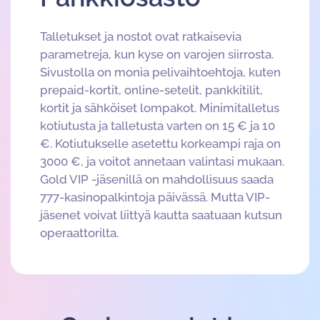
Talletukset ja nostot ovat ratkaisevia
parametreja, kun kyse on varojen siirrosta.
Sivustolla on monia pelivaihtoehtoja, kuten
prepaid-kortit, online-setelit, pankkitilit,
kortit ja sähköiset lompakot. Minimitalletus
kotiutusta ja talletusta varten on 15 € ja 10
€. Kotiutukselle asetettu korkeampi raja on
3000 €, ja voitot annetaan valintasi mukaan.
Gold VIP -jäsenillä on mahdollisuus saada
777-kasinopalkintoja päivässä. Mutta VIP-
jäsenet voivat liittyä kautta saatuaan kutsun
operaattorilta.