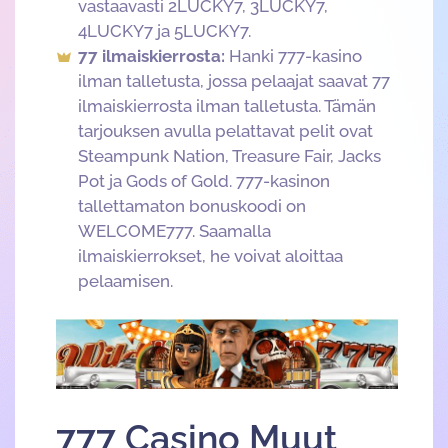
vastaavasti 2LUCKY7, 3LUCKY7,
4LUCKY7 ja 5LUCKY7.
77 ilmaiskierrosta:
Hanki 777-kasino
ilman talletusta, jossa pelaajat saavat 77
ilmaiskierrosta ilman talletusta. Tämän
tarjouksen avulla pelattavat pelit ovat
Steampunk Nation, Treasure Fair, Jacks
Pot ja Gods of Gold. 777-kasinon
tallettamaton bonuskoodi on
WELCOME777. Saamalla
ilmaiskierrokset, he voivat aloittaa
pelaamisen.
777 Casino Muut