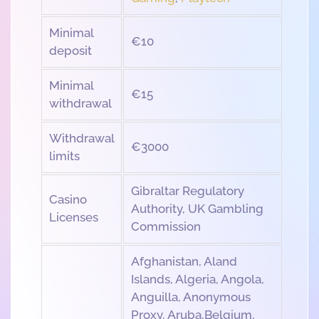
Minimal
€10
deposit
Minimal
€15
withdrawal
Withdrawal
€3000
limits
Gibraltar Regulatory
Casino
Authority, UK Gambling
Licenses
Commission
Afghanistan, Aland
Islands, Algeria, Angola,
Anguilla, Anonymous
Proxy, Aruba,Belgium,