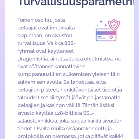
Turvallisuusparametrit
Toinen osoitin, josta
pelaajat ovat innokkaita
oppimaan, on sivuston
turvallisuus. Vaikka 888-
ryhmät ovat käyttäneet
Dragonfishia, ainutlaatuista ohjelmistoa, ne
ovat säätäneet kannattavien
kumppanuustilien sulkemisen yleisen tilin
sulkemisen avulla. Se tarkoittaa, että
pelaajien pisteet, henkilökohtaiset tiedot ja
taloudelliset siirtymät jäävät paljastamatta
pelaajien ja kasinon välillä. Tämän lisäksi
sivusto käyttää 128-bittistä SSL-
salaustekniikkaa, joka suojaa kaikki sivuston
tiedot. Useita muita sisäänrakennettuja
protokollia on olemassa, jotka pitävät kaikki