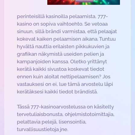
perinteisillä kasinoilla pelaamista, 777-
kasino on sopiva vaihtoehto. Se vetoaa
sinuun, sillä brändi varmistaa, että pelaajat
kokevat kaiken pelaamisen aikana. Tuntuu
hyvältä nauttia erilaisten pikkukuvien ja
grafiikan näkymistä useiden pelien ja
kampanjoiden kanssa. Oletko yrittänyt
kerätä kaikki sivustoa koskevat tiedot
ennen kuin aloitat nettipelaamisen? Jos
vastauksesi on ei, lue tämä arvostelu läpi
kerätäksesi kaikki tiedot brändistä.
Tässä 777-kasinoarvostelussa on käsitelty
tervetuliaisbonusta, ohjelmistotoimittajia,
pelattavia pelejä, lisensointia,
turvallisuustietoja jne.