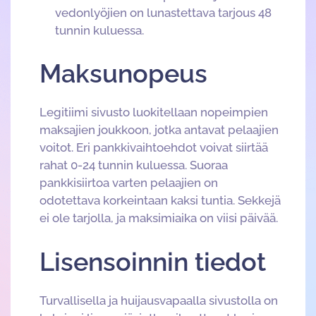
vedonlyöjien on lunastettava tarjous 48
tunnin kuluessa.
Maksunopeus
Legitiimi sivusto luokitellaan nopeimpien
maksajien joukkoon, jotka antavat pelaajien
voitot. Eri pankkivaihtoehdot voivat siirtää
rahat 0-24 tunnin kuluessa. Suoraa
pankkisiirtoa varten pelaajien on
odotettava korkeintaan kaksi tuntia. Sekkejä
ei ole tarjolla, ja maksimiaika on viisi päivää.
Lisensoinnin tiedot
Turvallisella ja huijausvapaalla sivustolla on