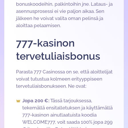
bonuskoodeihin, palkintoihin jne. Lataus- ja
asennusprosessi ei vie paljon aikaa. Sen
jälkeen he voivat valita oman pelinsä ja
aloittaa pelaamisen.
777-kasinon
tervetuliaisbonus
Parasta 777 Casinossa on se, että aloittelijat
voivat tutustua kolmeen erityyppiseen
tervetuliaisbonukseen. Ne ovat:
Jopa 200 €:
Tässä tarjouksessa,
tekemällä ensitalletuksen ja käyttämällä
777-kasinon ainutlaatuista koodia
WELCOME777, voit saada 100% jopa 299