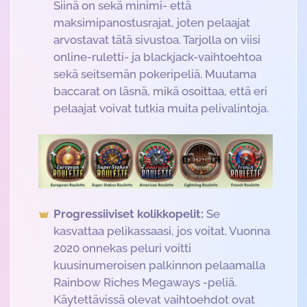
Siinä on sekä minimi- että
maksimipanostusrajat, joten pelaajat
arvostavat tätä sivustoa. Tarjolla on viisi
online-ruletti- ja blackjack-vaihtoehtoa
sekä seitsemän pokeripeliä. Muutama
baccarat on läsnä, mikä osoittaa, että eri
pelaajat voivat tutkia muita pelivalintoja.
Progressiiviset kolikkopelit:
Se
kasvattaa pelikassaasi, jos voitat. Vuonna
2020 onnekas peluri voitti
kuusinumeroisen palkinnon pelaamalla
Rainbow Riches Megaways -peliä.
Käytettävissä olevat vaihtoehdot ovat