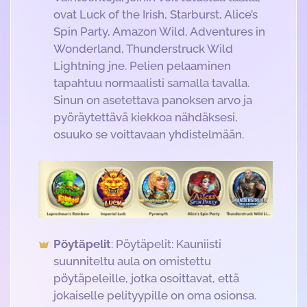
ovat Luck of the Irish, Starburst, Alice’s
Spin Party, Amazon Wild, Adventures in
Wonderland, Thunderstruck Wild
Lightning jne. Pelien pelaaminen
tapahtuu normaalisti samalla tavalla.
Sinun on asetettava panoksen arvo ja
pyöräytettävä kiekkoa nähdäksesi,
osuuko se voittavaan yhdistelmään.
Pöytäpelit
: Pöytäpelit: Kauniisti
suunniteltu aula on omistettu
pöytäpeleille, jotka osoittavat, että
jokaiselle pelityypille on oma osionsa.