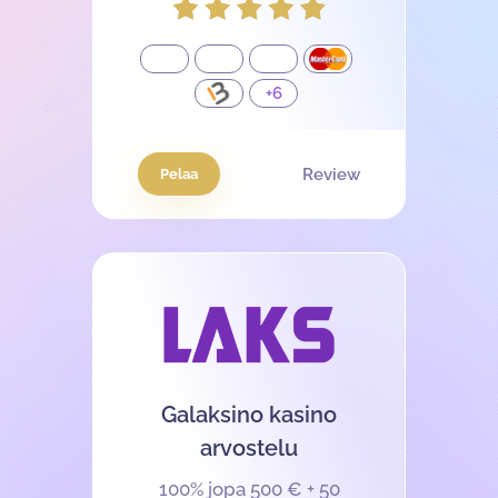
+6
Review
Pelaa
Galaksino kasino
arvostelu
100% jopa 500 € + 50