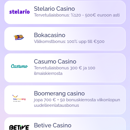
Stelario Casino
Tervetuliaisbonus: %120 - 500€ euroon asti
Bokacasino
Välkomstbonus: 100% upp till €500
Casumo Casino
Tervetuliaisbonus 300 € ja 100
ilmaiskierrosta
Boomerang casino
jopa 700 € + 50 bonuskierrosta viikonlopun
uudelleenlatausbonus
Betive Casino