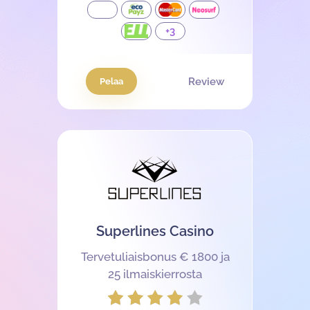
+3
Review
Pelaa
Superlines Casino
Tervetuliaisbonus € 1800 ja
25 ilmaiskierrosta