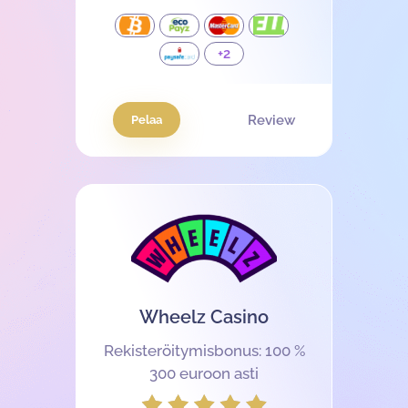
+2
Review
Pelaa
Wheelz Casino
Rekisteröitymisbonus: 100 %
300 euroon asti