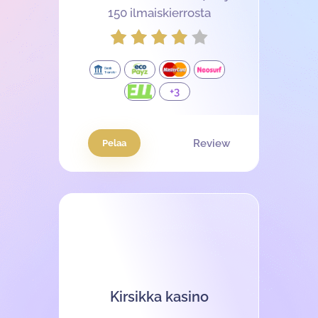
150 ilmaiskierrosta
+3
Review
Pelaa
Kirsikka kasino