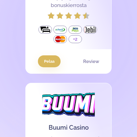
bonuskierrosta
+2
Review
Pelaa
Buumi Casino