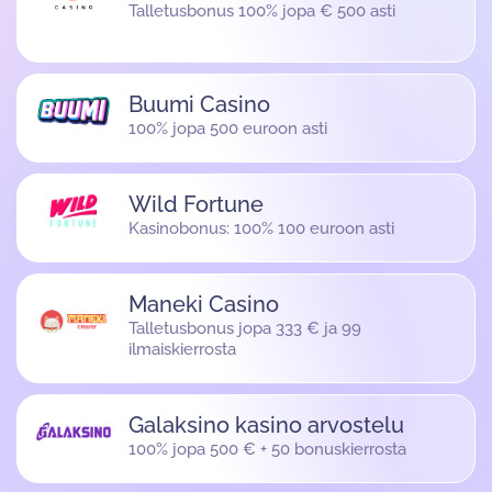
Talletusbonus 100% jopa € 500 asti
Buumi Casino
100% jopa 500 euroon asti
Wild Fortune
Kasinobonus: 100% 100 euroon asti
Maneki Casino
Talletusbonus jopa 333 € ja 99
ilmaiskierrosta
Galaksino kasino arvostelu
100% jopa 500 € + 50 bonuskierrosta