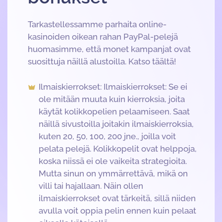
Tarkastellessamme parhaita online-
kasinoiden oikean rahan PayPal-pelejä
huomasimme, että monet kampanjat ovat
suosittuja näillä alustoilla. Katso täältä!
Ilmaiskierrokset: Ilmaiskierrokset: Se ei
ole mitään muuta kuin kierroksia, joita
käytät kolikkopelien pelaamiseen. Saat
näillä sivustoilla joitakin ilmaiskierroksia,
kuten 20, 50, 100, 200 jne., joilla voit
pelata pelejä. Kolikkopelit ovat helppoja,
koska niissä ei ole vaikeita strategioita.
Mutta sinun on ymmärrettävä, mikä on
villi tai hajallaan. Näin ollen
ilmaiskierrokset ovat tärkeitä, sillä niiden
avulla voit oppia pelin ennen kuin pelaat