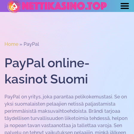
Skip
Home
»
PayPal
to
content
PayPal online-
kasinot Suomi
PayPal on yritys, joka parantaa pelikokemustasi. Se on
yksi suomalaisten pelaajien netissä paljastamista
perimmäisistä maksuvaihtoehdoista. Brändi tarjoaa
täydellisen turvallisuuden liiketoimia tehdessä, helpon
ja nopean tavan vastaanottaa ja tallettaa varoja. Sen
palvelu on tehnyt vaikutuksen pelaajiin, minkä jälkeen