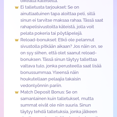
oikealla käteisellä.
Ei talletusta tarjoukset: Se on
ainutlaatuinen tapa aloittaa peli, sillä
sinun ei tarvitse maksaa rahaa. Tässä saat
rahapelisivustoilta käteistä, jolla voit
pelata pokeria tai pöytäpelejä.
Reload-bonukset: Etkö ole pelannut
sivustolla pitkään aikaan? Jos näin on, se
on syy siihen, että olet saanut reload-
bonuksen. Tässä sinun täytyy tallettaa
valtava tulo, jonka perusteella saat lisää
bonussummaa. Yleensä näin
houkutellaan pelaajia takaisin
vedonlyönnin pariin.
Match Deposit Bonus: Se on
samanlainen kuin talletukset, mutta
summat eivät ole niin suuria. Sinun
täytyy tehdä talletuksia, jonka jälkeen