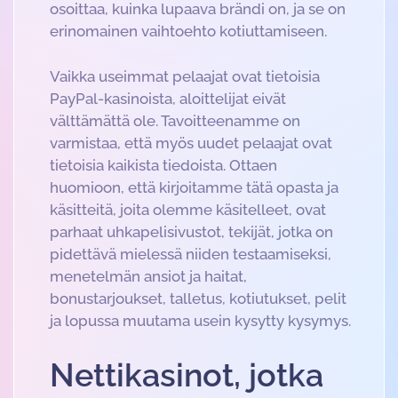
osoittaa, kuinka lupaava brändi on, ja se on
erinomainen vaihtoehto kotiuttamiseen.
Vaikka useimmat pelaajat ovat tietoisia
PayPal-kasinoista, aloittelijat eivät
välttämättä ole. Tavoitteenamme on
varmistaa, että myös uudet pelaajat ovat
tietoisia kaikista tiedoista. Ottaen
huomioon, että kirjoitamme tätä opasta ja
käsitteitä, joita olemme käsitelleet, ovat
parhaat uhkapelisivustot, tekijät, jotka on
pidettävä mielessä niiden testaamiseksi,
menetelmän ansiot ja haitat,
bonustarjoukset, talletus, kotiutukset, pelit
ja lopussa muutama usein kysytty kysymys.
Nettikasinot, jotka