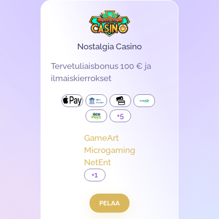
Nostalgia Casino
Tervetuliaisbonus 100 € ja
ilmaiskierrokset
+5
GameArt
Microgaming
NetEnt
+1
PELAA