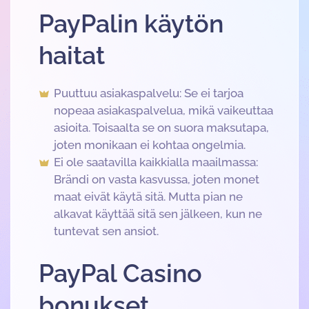
PayPalin käytön
haitat
Puuttuu asiakaspalvelu: Se ei tarjoa
nopeaa asiakaspalvelua, mikä vaikeuttaa
asioita. Toisaalta se on suora maksutapa,
joten monikaan ei kohtaa ongelmia.
Ei ole saatavilla kaikkialla maailmassa:
Brändi on vasta kasvussa, joten monet
maat eivät käytä sitä. Mutta pian ne
alkavat käyttää sitä sen jälkeen, kun ne
tuntevat sen ansiot.
PayPal Casino
bonukset