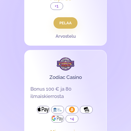
+1
PELAA
Arvostelu
Zodiac Casino
Bonus 100 € ja 80
ilmaiskierrosta
+4