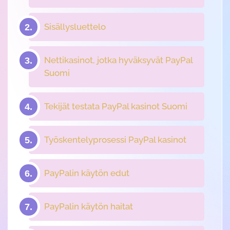
Sisällysluettelo
Nettikasinot, jotka hyväksyvät PayPal
Suomi
Tekijät testata PayPal kasinot Suomi
Työskentelyprosessi PayPal kasinot
PayPalin käytön edut
PayPalin käytön haitat