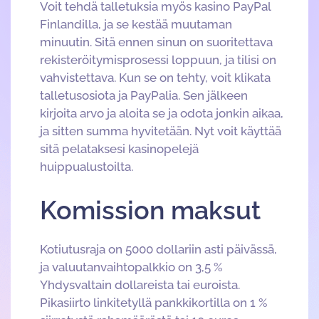
Voit tehdä talletuksia myös kasino PayPal
Finlandilla, ja se kestää muutaman
minuutin. Sitä ennen sinun on suoritettava
rekisteröitymisprosessi loppuun, ja tilisi on
vahvistettava. Kun se on tehty, voit klikata
talletusosiota ja PayPalia. Sen jälkeen
kirjoita arvo ja aloita se ja odota jonkin aikaa,
ja sitten summa hyvitetään. Nyt voit käyttää
sitä pelataksesi kasinopelejä
huippualustoilta.
Komission maksut
Kotiutusraja on 5000 dollariin asti päivässä,
ja valuutanvaihtopalkkio on 3,5 %
Yhdysvaltain dollareista tai euroista.
Pikasiirto linkitetyllä pankkikortilla on 1 %