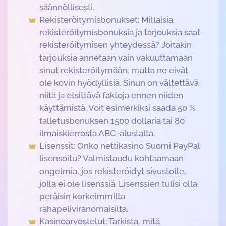
säännöllisesti.
Rekisteröitymisbonukset: Millaisia
rekisteröitymisbonuksia ja tarjouksia saat
rekisteröitymisen yhteydessä? Joitakin
tarjouksia annetaan vain vakuuttamaan
sinut rekisteröitymään, mutta ne eivät
ole kovin hyödyllisiä. Sinun on vältettävä
niitä ja etsittävä faktoja ennen niiden
käyttämistä. Voit esimerkiksi saada 50 %
talletusbonuksen 1500 dollaria tai 80
ilmaiskierrosta ABC-alustalta.
Lisenssit: Onko nettikasino Suomi PayPal
lisensoitu? Valmistaudu kohtaamaan
ongelmia, jos rekisteröidyt sivustolle,
jolla ei ole lisenssiä. Lisenssien tulisi olla
peräisin korkeimmilta
rahapeliviranomaisilta.
Kasinoarvostelut: Tarkista, mitä