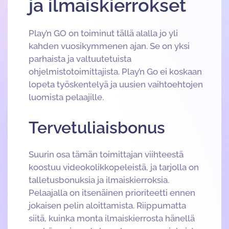
ja ilmaiskierrokset
Play’n GO on toiminut tällä alalla jo yli
kahden vuosikymmenen ajan. Se on yksi
parhaista ja valtuutetuista
ohjelmistotoimittajista. Play’n Go ei koskaan
lopeta työskentelyä ja uusien vaihtoehtojen
luomista pelaajille.
Tervetuliaisbonus
Suurin osa tämän toimittajan viihteestä
koostuu videokolikkopeleistä, ja tarjolla on
talletusbonuksia ja ilmaiskierroksia.
Pelaajalla on itsenäinen prioriteetti ennen
jokaisen pelin aloittamista. Riippumatta
siitä, kuinka monta ilmaiskierrosta hänellä