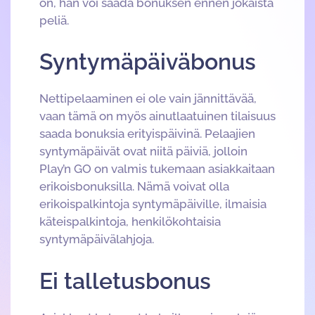
on, hän voi saada bonuksen ennen jokaista
peliä.
Syntymäpäiväbonus
Nettipelaaminen ei ole vain jännittävää,
vaan tämä on myös ainutlaatuinen tilaisuus
saada bonuksia erityispäivinä. Pelaajien
syntymäpäivät ovat niitä päiviä, jolloin
Play’n GO on valmis tukemaan asiakkaitaan
erikoisbonuksilla. Nämä voivat olla
erikoispalkintoja syntymäpäiville, ilmaisia
käteispalkintoja, henkilökohtaisia
syntymäpäivälahjoja.
Ei talletusbonus