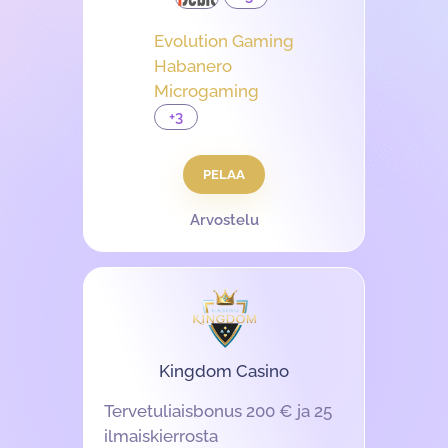
Evolution Gaming
Habanero
Microgaming
+3
PELAA
Arvostelu
Kingdom Casino
Tervetuliaisbonus 200 € ja 25
ilmaiskierrosta