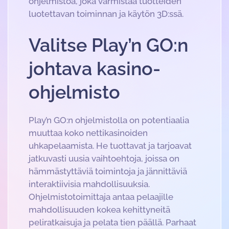
ohjelmistoa, joka varmistaa tuotteiden
luotettavan toiminnan ja käytön 3D:ssä.
Valitse Play’n GO:n
johtava kasino-
ohjelmisto
Play’n GO:n ohjelmistolla on potentiaalia
muuttaa koko nettikasinoiden
uhkapelaamista. He tuottavat ja tarjoavat
jatkuvasti uusia vaihtoehtoja, joissa on
hämmästyttäviä toimintoja ja jännittäviä
interaktiivisia mahdollisuuksia.
Ohjelmistotoimittaja antaa pelaajille
mahdollisuuden kokea kehittyneitä
peliratkaisuja ja pelata tien päällä. Parhaat