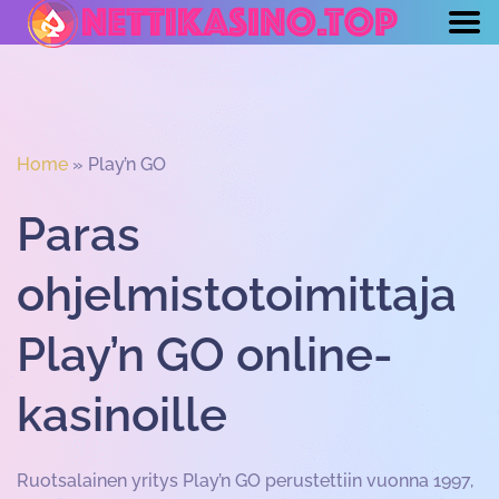
Skip
Home
»
Play’n GO
to
content
Paras
ohjelmistotoimittaja
Play’n GO online-
kasinoille
Ruotsalainen yritys Play’n GO perustettiin vuonna 1997,