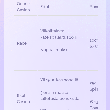
Online
Edut
Bonuses
Casino
Viikoittainen
käteispalautus 10%
100% up
Race
to €100
Nopeat maksut
Yli 1500 kasinopeliä
250 Free
Spins
5 ensimmäistä
Skol
talletusta bonuksilla
€ 1300
Casino
Bonus