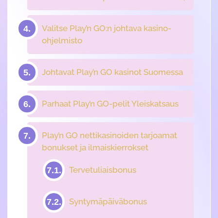
Valitse Play’n GO:n johtava kasino-
ohjelmisto
Johtavat Play’n GO kasinot Suomessa
Parhaat Play’n GO-pelit Yleiskatsaus
Play’n GO nettikasinoiden tarjoamat
bonukset ja ilmaiskierrokset
Tervetuliaisbonus
Syntymäpäiväbonus