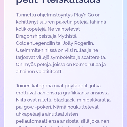
Tunnettu ohjelmistoyritys Play’n Go on
kehittänyt suuren paketin pelejä, lähinnä
kolikkopelejä. Ne vaihtelevat
Dragonshipsista ja Mythistä
GoldenLegendiin tai Jolly Rogeriin.
Useimmiten niissä on viisi rullaa ja ne
tarjoavat villejä symboleita ja scattereita.
On myös pelejä, joissa on kolme rullaa ja
alhainen volatiliteetti.
Toinen kategoria ovat pöytäpelit, jotka
erottuvat ääniensä ja grafiikkansa ansiosta.
Niitä ovat ruletti, blackjack, minibakkarat ja
pai gow -pokeri. Nämä houkuttelevat
uhkapelaajia ainutlaatuisten
peliautomaattiensa ansiosta, sillä jokainen