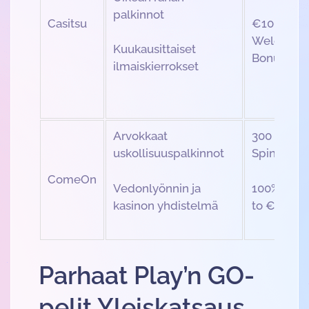
palkinnot
€1000
Casitsu
Welcome
Kuukausittaiset
Bonus
ilmaiskierrokset
Arvokkaat
300 Free
uskollisuuspalkinnot
Spins
ComeOn
Vedonlyönnin ja
100% up
kasinon yhdistelmä
to €1.500
Parhaat Play’n GO-
pelit Yleiskatsaus