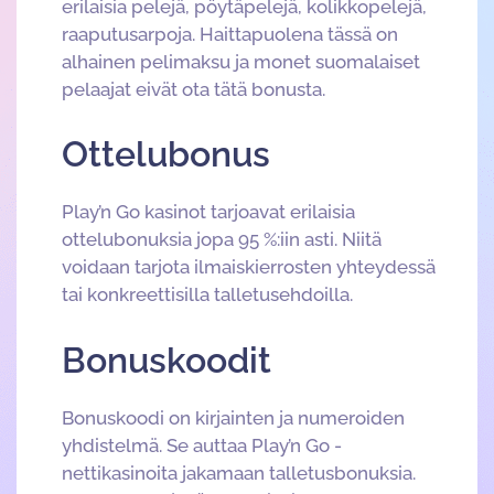
erilaisia pelejä, pöytäpelejä, kolikkopelejä,
raaputusarpoja. Haittapuolena tässä on
alhainen pelimaksu ja monet suomalaiset
pelaajat eivät ota tätä bonusta.
Ottelubonus
Play’n Go kasinot tarjoavat erilaisia
ottelubonuksia jopa 95 %:iin asti. Niitä
voidaan tarjota ilmaiskierrosten yhteydessä
tai konkreettisilla talletusehdoilla.
Bonuskoodit
Bonuskoodi on kirjainten ja numeroiden
yhdistelmä. Se auttaa Play’n Go -
nettikasinoita jakamaan talletusbonuksia.