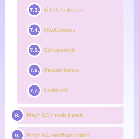
Ei talletusbonus
Ottelubonus
Bonuskoodit
Reload-bonus
Cashback
Play’n GO:n mobiilipelit
Play’n GO -nettikasinoiden