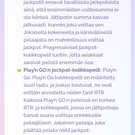
jackpotit eroavat tavallisista jackpoteista
siinä, että ensimmäisten voittosumma ei
ole kiinteä. Jättipotin summa kasvaa
jatkuvasti, kunnes joku voittaa sen.
Jokaisella kokeneella ja kärsivällisellä
pelaajalla on mahdollisuus voittaa
jackpot. Progressiiviset jackpot-
kolikkopelit luotiin, jotta asiakkaat
saisivat pelistä enemmän iloa.
Play’n GO:n jackpot-kolikkopelit:
Play’n
Go: Play’n Go kolikkopelit on määritelty
suuri laatu, ja joskus toistuvat, ne ovat
erittäin arvostettu niiden fanit RTR.
Kaikissa Play’n GO:n peleissä on korkea
RTR, ja kolikkopelit, joissa on jättipotteja,
tuovat suuria voittoja onnekkaille
pelaajilleen. Jokainen pelaaja, joka
päättää pelata näitä jackpot-