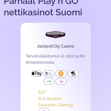
Parhaat Play'n GO
nettikasinot Suomi
JackpotCity Casino
Tervetuliaisbonus € 1600 ja 80
ilmaiskierrosta
+4
EGT
ELK Studios
Evolution Gaming