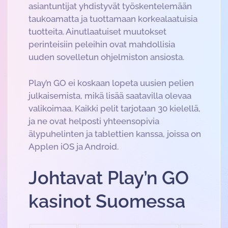
asiantuntijat yhdistyvät työskentelemään
taukoamatta ja tuottamaan korkealaatuisia
tuotteita. Ainutlaatuiset muutokset
perinteisiin peleihin ovat mahdollisia
uuden sovelletun ohjelmiston ansiosta.
Play’n GO ei koskaan lopeta uusien pelien
julkaisemista, mikä lisää saatavilla olevaa
valikoimaa. Kaikki pelit tarjotaan 30 kielellä,
ja ne ovat helposti yhteensopivia
älypuhelinten ja tablettien kanssa, joissa on
Applen iOS ja Android.
Johtavat Play’n GO
kasinot Suomessa