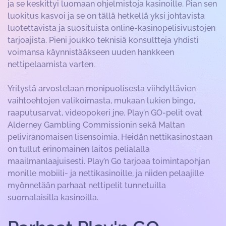
ja se keskittyi luomaan ohjelmistoja kasinoille. Pian sen
luokitus kasvoi ja se on tällä hetkellä yksi johtavista
luotettavista ja suosituista online-kasinopelisivustojen
tarjoajista. Pieni joukko teknisiä konsultteja yhdisti
voimansa käynnistääkseen uuden hankkeen
nettipelaamista varten.
Yritystä arvostetaan monipuolisesta viihdyttävien
vaihtoehtojen valikoimasta, mukaan lukien bingo,
raaputusarvat, videopokeri jne. Play’n GO-pelit ovat
Alderney Gambling Commissionin sekä Maltan
peliviranomaisen lisensoimia. Heidän nettikasinostaan
on tullut erinomainen laitos pelialalla
maailmanlaajuisesti. Play’n Go tarjoaa toimintapohjan
monille mobiili- ja nettikasinoille, ja niiden pelaajille
myönnetään parhaat nettipelit tunnetuilla
suomalaisilla kasinoilla.