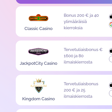
Bonus 200 € ja 40
ylimääräisiä
kierroksia
Classic Casino
Tervetuliaisbonus €
1600 ja 80
ilmaiskierrosta
JackpotCity Casino
Tervetuliaisbonus
200 € ja 25
ilmaiskierrosta
Kingdom Casino