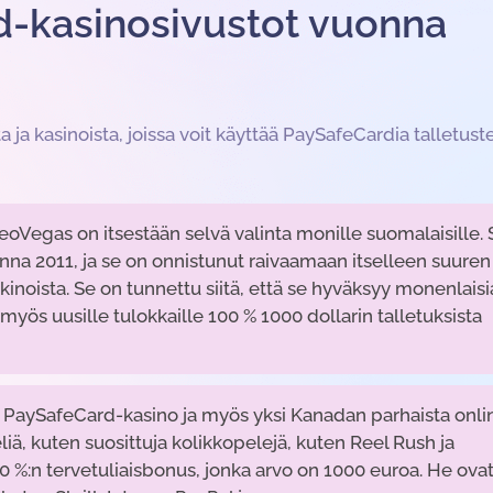
d-kasinosivustot vuonna
 ja kasinoista, joissa voit käyttää PaySafeCardia talletuste
LeoVegas on itsestään selvä valinta monille suomalaisille. 
nna 2011, ja se on onnistunut raivaamaan itselleen suuren
kkinoista. Se on tunnettu siitä, että se hyväksyy monenlaisi
yös uusille tulokkaille 100 % 1000 dollarin talletuksista
 PaySafeCard-kasino ja myös yksi Kanadan parhaista onli
liä, kuten suosittuja kolikkopelejä, kuten Reel Rush ja
0 %:n tervetuliaisbonus, jonka arvo on 1000 euroa. He ova