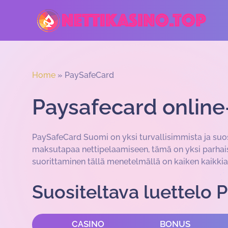
Skip
Home
»
PaySafeCard
to
content
Paysafecard online
PaySafeCard Suomi on yksi turvallisimmista ja suos
maksutapaa nettipelaamiseen, tämä on yksi parhais
suorittaminen tällä menetelmällä on kaiken kaikkia
Suositeltava luettelo 
CASINO
BONUS