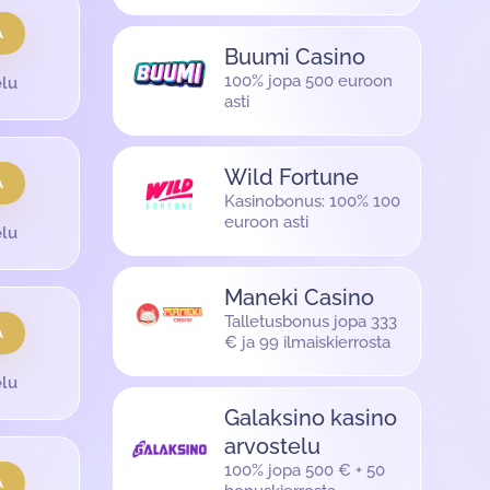
A
Buumi Casino
100% jopa 500 euroon
elu
asti
Wild Fortune
A
Kasinobonus: 100% 100
euroon asti
elu
Maneki Casino
Talletusbonus jopa 333
A
€ ja 99 ilmaiskierrosta
elu
Galaksino kasino
arvostelu
100% jopa 500 € + 50
A