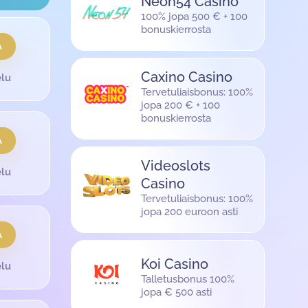
Neon54 Casino
100% jopa 500 € + 100
bonuskierrosta
A
Caxino Casino
elu
Tervetuliaisbonus: 100%
jopa 200 € + 100
bonuskierrosta
A
Videoslots
elu
Casino
Tervetuliaisbonus: 100%
jopa 200 euroon asti
A
Koi Casino
elu
Talletusbonus 100%
jopa € 500 asti