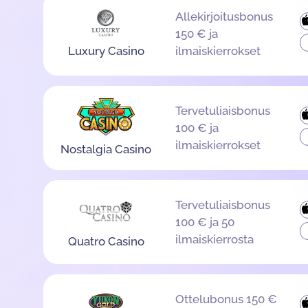
Allekirjoitusbonus
150 € ja
Luxury Casino
ilmaiskierrokset
Tervetuliaisbonus
100 € ja
ilmaiskierrokset
Nostalgia Casino
Tervetuliaisbonus
100 € ja 50
ilmaiskierrosta
Quatro Casino
Ottelubonus 150 €